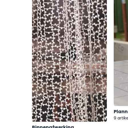
Plann
9 artike
Binnenafwerking