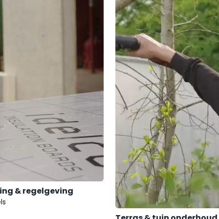
ing & regelgeving
ls
Terras & tuin onderhoud