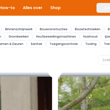
How-to
Alles over
Shop
Zo
Binnenschrijnwerk
Bouwconstructies
Bouwtechnieken
B
n
Grondwerken
Houtbewerkingsmachines
Huishoud
Ijz
amen & Deuren
Sanitair
Toegangscontrole
Tooling
Tra