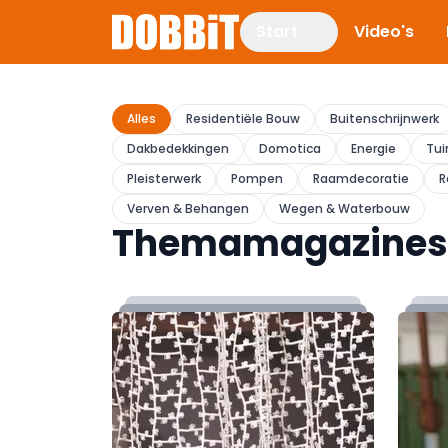
Start
Video's
Alles
Residentiële Bouw
Buitenschrijnwerk
Dakbedekkingen
Domotica
Energie
Tui
Pleisterwerk
Pompen
Raamdecoratie
R
Verven & Behangen
Wegen & Waterbouw
Themamagazines