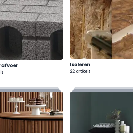
Isoleren
rafvoer
22 artikels
ls