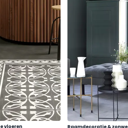
e vloeren
Raamdecoratie & zonwe