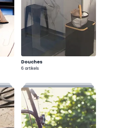
Douches
6 artikels