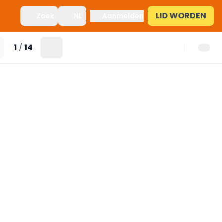
LID WORDEN
Zoek
NL
Aanmelden
1
14
/