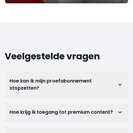
Veelgestelde vragen
Hoe kan ik mijn proefabonnement
keyboard_arrow_down
stopzetten?
Hoe krijg ik toegang tot premium content?
keyboard_arrow_down