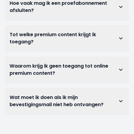
Hoe vaak mag ik een proefabonnement
keyboard_arrow_down
afsluiten?
Tot welke premium content krijgt ik
keyboard_arrow_down
toegang?
Waarom krijg ik geen toegang tot online
keyboard_arrow_down
premium content?
Wat moet ik doen als ik mijn
keyboard_arrow_down
bevestigingsmail niet heb ontvangen?