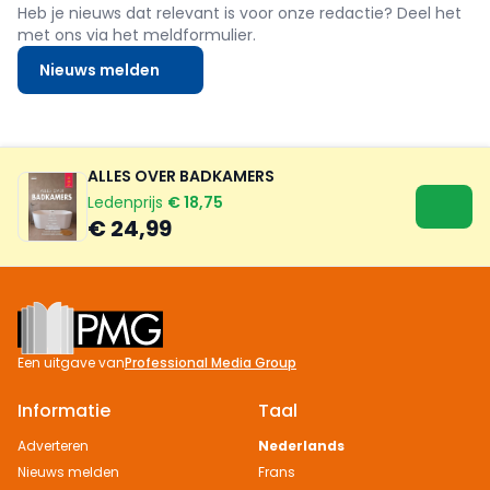
Heb je nieuws dat relevant is voor onze redactie? Deel het
met ons via het meldformulier.
Nieuws melden
ALLES OVER BADKAMERS
Ledenprijs
€ 18,75
€ 24,99
Footer
Een uitgave van
Professional Media Group
Informatie
Taal
Adverteren
Nederlands
Nieuws melden
Frans