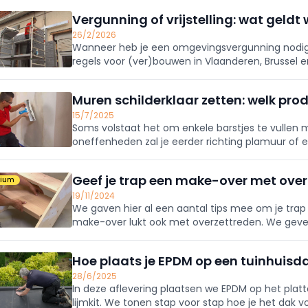
Vergunning of vrijstelling: wat geld
26/2/2026
Wanneer heb je een omgevingsvergunning nodig e
regels voor (ver)bouwen in Vlaanderen, Brussel e
Muren schilderklaar zetten: welk pro
15/7/2025
Soms volstaat het om enkele barstjes te vullen 
oneffenheden zal je eerder richting plamuur of 
Geef je trap een make-over met ove
mium
19/11/2024
We gaven hier al een aantal tips mee om je trap 
make-over lukt ook met overzettreden. We geve
Hoe plaats je EPDM op een tuinhuisd
28/6/2025
In deze aflevering plaatsen we EPDM op het plat
lijmkit. We tonen stap voor stap hoe je het dak 