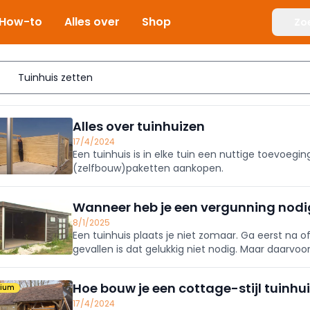
How-to
Alles over
Shop
Zo
Alles over tuinhuizen
17/4/2024
Een tuinhuis is in elke tuin een nuttige toevoegi
(zelfbouw)paketten aankopen.
Wanneer heb je een vergunning nodig
8/1/2025
Een tuinhuis plaats je niet zomaar. Ga eerst na 
gevallen is dat gelukkig niet nodig. Maar daarvoo
voorwaarden voordoen.
Hoe bouw je een cottage-stijl tuinhu
mium
17/4/2024