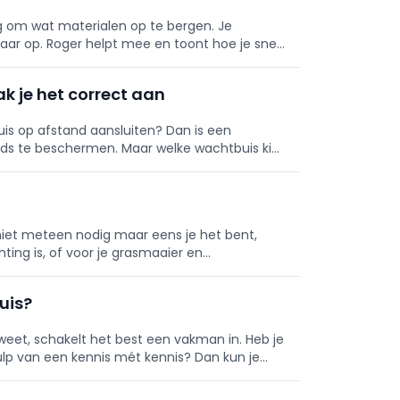
g om wat materialen op te bergen. Je
aar op. Roger helpt mee en toont hoe je snel
in kunststof. Daarnaast voor
k je het correct aan
nhuis op afstand aansluiten? Dan is een
ds te beschermen. Maar welke wachtbuis kies
e rekening houden qua
tie niet meteen nodig maar eens je het bent,
hting is, of voor je grasmaaier en
huis?
af weet, schakelt het best een vakman in. Heb je
ulp van een kennis mét kennis? Dan kun je
minder stroo