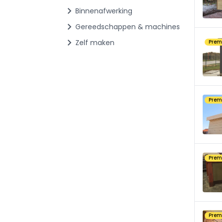
chevron_right
Binnenafwerking
chevron_right
Gereedschappen & machines
chevron_right
Zelf maken
Pre
Pre
Pre
Pre