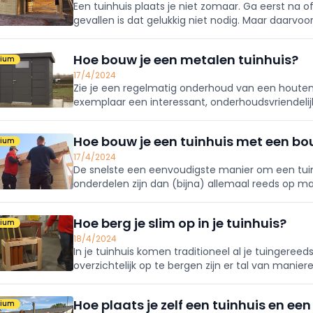
Een tuinhuis plaats je niet zomaar. Ga eerst na 
gevallen is dat gelukkig niet nodig. Maar daarvoo
voorwaarden voordoen.
Hoe bouw je een metalen tuinhuis?
mium
17/4/2024
Zie je een regelmatig onderhoud van een houten 
exemplaar een interessant, onderhoudsvriendelijk 
relatief makkelijk zelf te plaatsen. Zeker als je wer
Hoe bouw je een tuinhuis met een b
mium
17/4/2024
De snelste een eenvoudigste manier om een tui
onderdelen zijn dan (bijna) allemaal reeds op m
elkaar te zetten.
Hoe berg je slim op in je tuinhuis?
mium
18/4/2024
In je tuinhuis komen traditioneel al je tuingere
overzichtelijk op te bergen zijn er tal van manier
Hoe plaats je zelf een tuinhuis en e
mium