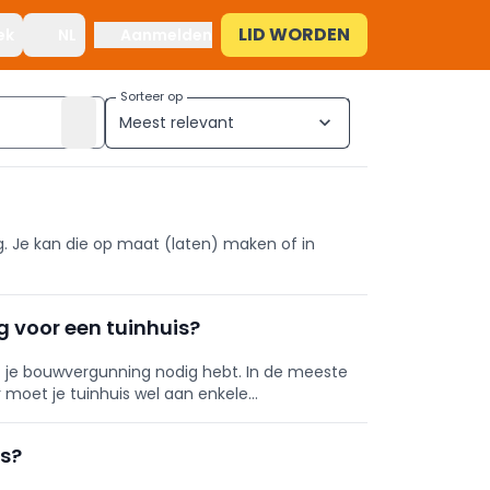
LID WORDEN
ek
NL
Aanmelden
Sorteer op
Meest relevant
expand_more
ng. Je kan die op maat (laten) maken of in
 voor een tuinhuis?
of je bouwvergunning nodig hebt. In de meeste
r moet je tuinhuis wel aan enkele
is?