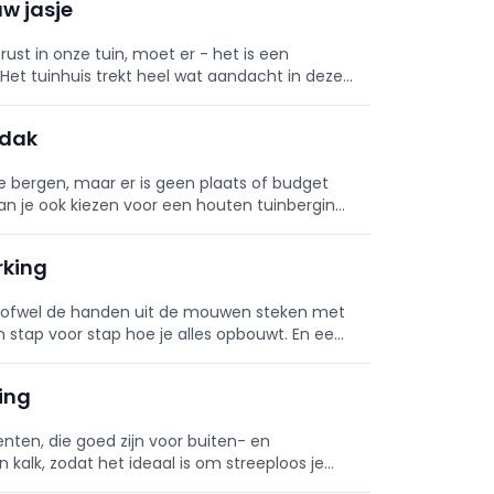
uw jasje
st in onze tuin, moet er - het is een
 Het tuinhuis trekt heel wat aandacht in deze
ndak
te bergen, maar er is geen plaats of budget
an je ook kiezen voor een houten tuinberging
gieten en je kan
rking
n ofwel de handen uit de mouwen steken met
n stap voor stap hoe je alles opbouwt. En eens
g inrichten.
sing
nten, die goed zijn voor buiten- en
alk, zodat het ideaal is om streeploos je
e profiteren dus! We helpen j