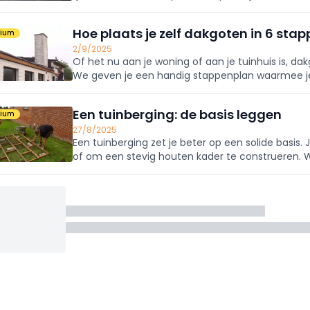
Een praktische doe-het-zelfklus met een strak en
Hoe plaats je zelf dakgoten in 6 sta
mium
2/9/2025
Of het nu aan je woning of aan je tuinhuis is, dak
We geven je een handig stappenplan waarmee je 
Een tuinberging: de basis leggen
mium
27/8/2025
Een tuinberging zet je beter op een solide basis
of om een stevig houten kader te construeren. W
aanpakt.