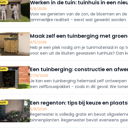
Werken in de tuin: tuinhuis in een nie
mium
6/6/2026
Voor we genieten van de zon, de bloemen en de ru
jammerlijke realiteit - eerst wat gewerkt worden.
tuin, we maken er een echte blikvanger van.
Maak zelf een tuinberging met groe
4/5/2026
Heb je een plek nodig om je tuinmateriaal in op 
voor een uit de kluiten gewassen tuinhuis? Dan k
of tuinkast. Je hoeft er geen betonplaat voor te 
Een tuinberging: constructie en afwe
mium
27/8/2025
Je kan een tuinberging helemaal zelf ontwerpe
een zelfbouwpakket - zoals in dit geval. We tone
je berging op punt staat, moet je ze uiteraard no
Een regenton: tips bij keuze en plaat
mium
5/8/2026
Regenwater is volledig gratis en bevat oligoeleme
binnenplanten. Regenwater bevat eveneens geen k
wagen te wassen. Belangrijke redenen om ervan t