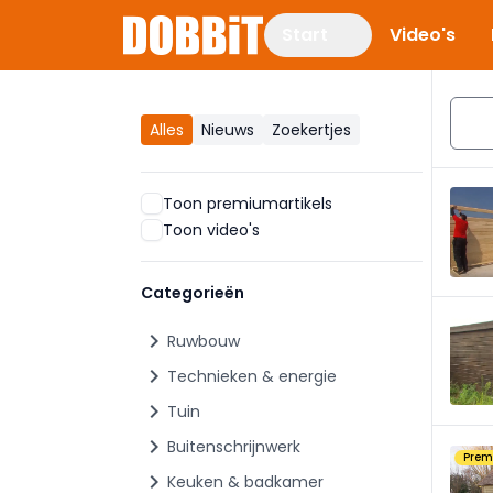
Start
Video's
Alles
Nieuws
Zoekertjes
Toon premiumartikels
Toon video's
Categorieën
chevron_right
Ruwbouw
chevron_right
Technieken & energie
chevron_right
Tuin
chevron_right
Buitenschrijnwerk
Pre
chevron_right
Keuken & badkamer