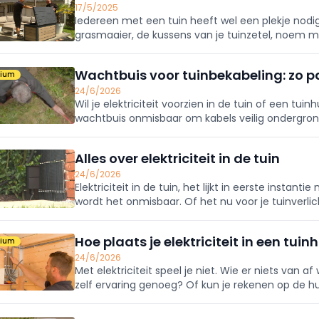
17/5/2025
Iedereen met een tuin heeft wel een plekje nodi
grasmaaier, de kussens van je tuinzetel, noem m
en eenvoudig een duurzaam tuinhuis kan zetten 
Wachtbuis voor tuinbekabeling: zo pa
mium
24/6/2026
Wil je elektriciteit voorzien in de tuin of een tui
wachtbuis onmisbaar om kabels veilig ondergron
je, hoe plaats je die correct en waarmee moet j
Alles over elektriciteit in de tuin
24/6/2026
Elektriciteit in de tuin, het lijkt in eerste instan
wordt het onmisbaar. Of het nu voor je tuinverlic
snoeigereedschappen.
Hoe plaats je elektriciteit in een tuin
mium
24/6/2026
Met elektriciteit speel je niet. Wie er niets van 
zelf ervaring genoeg? Of kun je rekenen op de h
perfect zelf alles uitvoeren. Er zullen doorgaans 