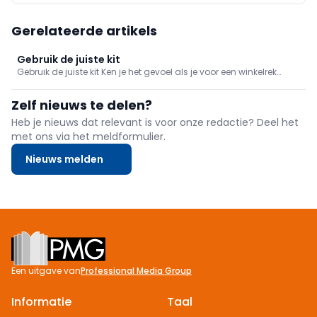
Gerelateerde artikels
Gebruik de juiste kit
Gebruik de juiste kit Ken je het gevoel als je voor een winkelrek
staat met 6 meter kitten en kokers? De verschillende types vliegen
je om de oren: sanitaire kit, schilderskit, montagekit … In deze
Zelf nieuws te delen?
Tooldokter verdiepen we ons in enkele types kitten en lijmsoorten
en hun toepassingen.
Heb je nieuws dat relevant is voor onze redactie? Deel het
met ons via het meldformulier.
Nieuws melden
Footer
Een uitgave van
Professional Media Group
Informatie
Taal