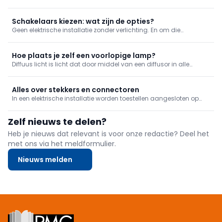
tussenoplossing voor renovatie waar een gewone warmtepomp
niet haalbaar is. Maar hoe werkt zo’n toestel? Wanneer is het
nuttig? En wat is het verschil met een bivalente installatie?
Schakelaars kiezen: wat zijn de opties?
Geen elektrische installatie zonder verlichting. En om die
verlichting te bedienen, moeten er uiteraard schakelaars zijn.
Deze zetten de stroomtoevoer naar een lamp aan of uit.
Schakelaars bestaan in verschillende uitvoeringen.
Hoe plaats je zelf een voorlopige lamp?
Diffuus licht is licht dat door middel van een diffusor in alle
richtingen verspreid wordt. De diffusor, bv. gematteerd glas of een
lampenkap, egaliseert, tempert en filtert het licht.
Alles over stekkers en connectoren
In een elektrische installatie worden toestellen aangesloten op
stopcontacten met een gepaste stekker of connector. Deze
zorgen voor een veilige en eenvoudige verbinding tussen een
Zelf nieuws te delen?
toestel en de installatie, zowel voor elektrische voeding als voor
da
Heb je nieuws dat relevant is voor onze redactie? Deel het
met ons via het meldformulier.
Nieuws melden
Footer