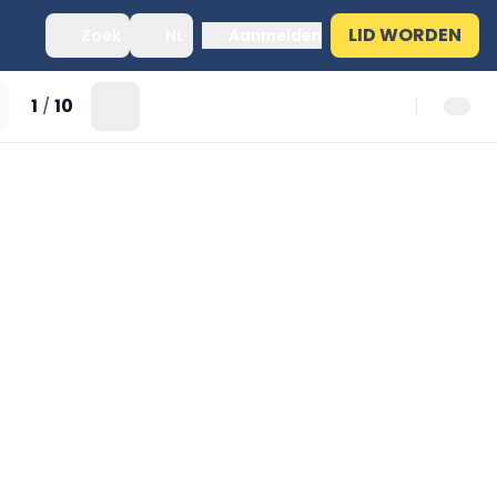
LID WORDEN
Zoek
NL
Aanmelden
1
10
/