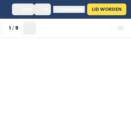
LID WORDEN
Zoek
NL
Aanmelden
1
9
/