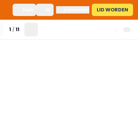
LID WORDEN
Zoek
NL
Aanmelden
1
11
/