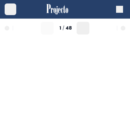
1
48
/