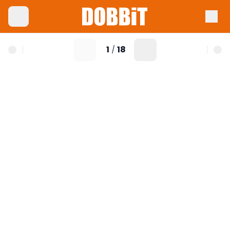
1
18
/