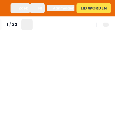
LID WORDEN
Zoek
NL
Aanmelden
1
23
/