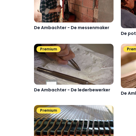
De Ambachter - De messenmaker
De pot
Premium
Pre
De Ambachter - De lederbewerker
De Amb
Premium