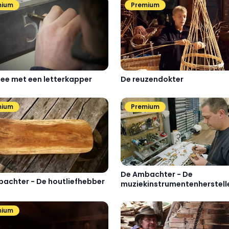
mium
Premium
ee met een letterkapper
De reuzendokter
mium
Premium
De Ambachter - De
achter - De houtliefhebber
muziekinstrumentenherstell
mium