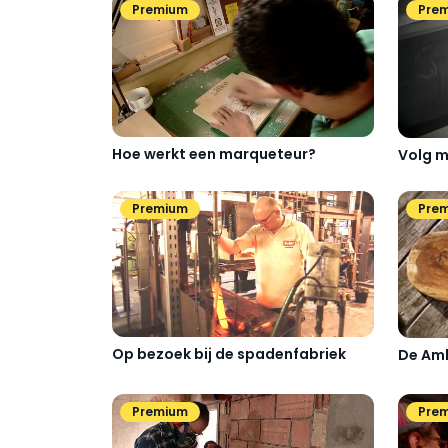
Premium
Pre
Hoe werkt een marqueteur?
Volg m
Premium
Pre
Op bezoek bij de spadenfabriek
De Amb
Premium
Pre