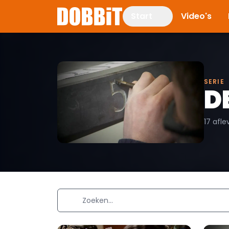
Start
Video's
SERIE
D
17 afle