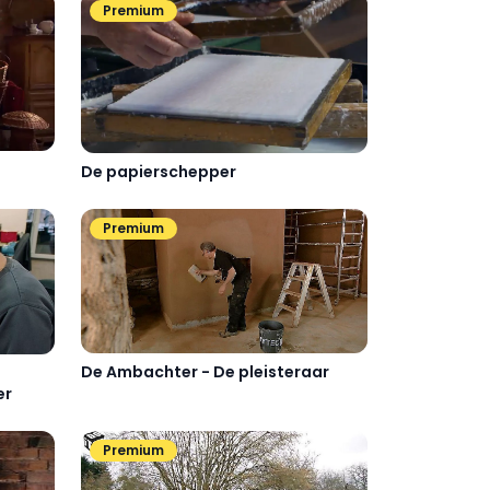
Premium
De papierschepper
Premium
De Ambachter - De pleisteraar
er
Premium