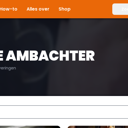
How-to
Alles over
Shop
Zo
E AMBACHTER
veringen