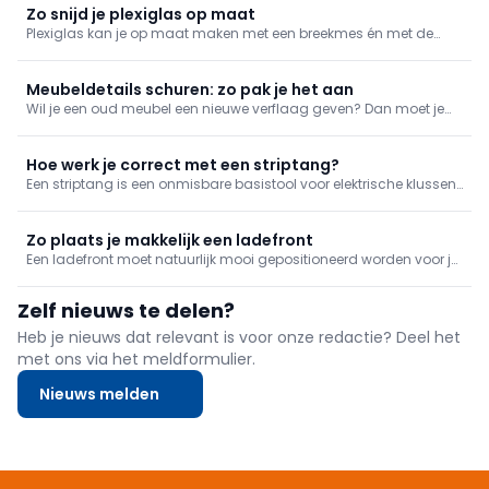
Zo snijd je plexiglas op maat
Plexiglas kan je op maat maken met een breekmes én met de
nodige zorg. We geven mee hoe je het doet.
Meubeldetails schuren: zo pak je het aan
Wil je een oud meubel een nieuwe verflaag geven? Dan moet je
vaak sierlijke hoek- en randafwerkingen schuren, bijvoorbeeld op
tafelpoten. Ontdek hoe je dat het best aanpakt voor een
schilderklaar resultaat.
Hoe werk je correct met een striptang?
Een striptang is een onmisbare basistool voor elektrische klussen,
maar wat kan je ermee en hoe gebruik je het correct?
Zo plaats je makkelijk een ladefront
Een ladefront moet natuurlijk mooi gepositioneerd worden voor je
ze vastzet. Hierbij kan dubbelzijdige tape een nuttige rol spelen.
Zelf nieuws te delen?
Heb je nieuws dat relevant is voor onze redactie? Deel het
met ons via het meldformulier.
Nieuws melden