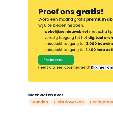
Proef ons
gratis
!
Word één maand gratis
premium ab
wij u te bieden hebben.
wekelijkse nieuwsbrief
met extra tip
volledig toegang tot het
digitaal arch
onbeperkt toegang tot
3.000 bouwins
onbeperkt toegang tot
1.400 instruct
Probeer nu
Heeft u al een abonnement?
Klik hier o
Meer weten over
Wanden
Pleisterwerken
Handgeree