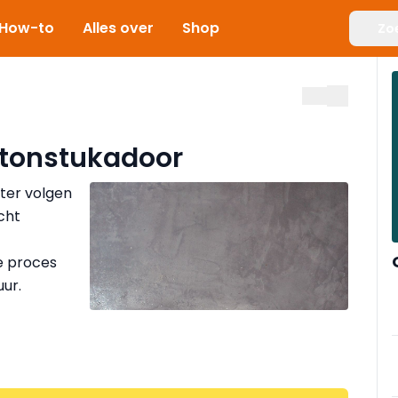
How-to
Alles over
Shop
Zo
etonstukadoor
ter volgen
cht
e proces
ur.