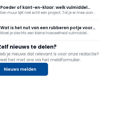
een schilderstechniek, onderaan een lambrisering.
Poeder of kant-en-klaar: welk vulmiddel
Een muur lijkt niet echt een project. Tot je er mee aan
kies je wanneer?
de slag gaat. Alleen al de voorbereiding vult een hele
uitzending. En wanneer kies je nu voor een kant-en-
klaar vulmiddel of een vulmiddel in poedervorm? We
Wat is het nut van een rubberen potje voor
doen de test.
Moet je slechts een kleine hoeveelheid vulmiddel
vulmiddel?
aanmaken voor naden of gaatjes te vullen? Het is
een detail, maar maakt wel degelijk een verschil in
Zelf nieuws te delen?
kuiswerk achteraf: gebruik een flexibel rubberen potje.
Heb je nieuws dat relevant is voor onze redactie?
Deel het met ons via het meldformulier.
Nieuws melden