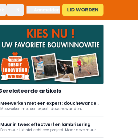
LID WORDEN
ek
NL
Aanmelden
Gerelateerde artikels
Meewerken met een expert: douchewanden,
Meewerken met een expert: douchewanden,
bouwdrogers, gevelisolatie en asbest
bouwdrogers, gevelisolatie en asbest herkennen
herkennen
Muur in twee: effectverf en lambrisering
Een muur lijkt niet echt een project. Maar deze muur
splitsen we op: bovenaan brengen we verf aan met