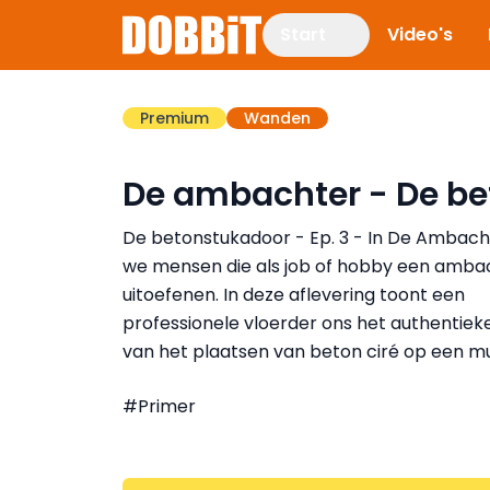
Start
Video's
Premium
Wanden
De ambachter - De b
De betonstukadoor - Ep. 3 - In De Ambach
we mensen die als job of hobby een amba
uitoefenen. In deze aflevering toont een
professionele vloerder ons het authentiek
van het plaatsen van beton ciré op een mu
#Primer