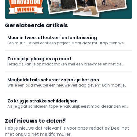
Gerelateerde artikels
Muur in twee: effectverf en lambrisering
Een muur lijkt niet echt een project. Maar deze muur splitsen we
op: bovenaan brengen we verf aan met een schilderstechniek,
onderaan een lambrisering.
Zo snijd je plexiglas op maat
Plexiglas kan je op maat maken met een breekmes én met de
nodige zorg. We geven mee hoe je het doet.
Meubeldetails schuren: zo pak je het aan
Wil je een oud meubel een nieuwe verflaag geven? Dan moet je
vaak sierlijke hoek- en randafwerkingen schuren, bijvoorbeeld op
tafelpoten. Ontdek hoe je dat het best aanpakt voor een
schilderklaar resultaat.
Zo krijg je strakke schilderlijnen
Als je gaat schilderen, tape je natuurlijk eerst mooi de randen en
aansluitingen af. Achteraf is het dan weer belangrijk dat je die
tape zo snel mogelijk wegneemt. Maar wanneer? En waarom?
Zelf nieuws te delen?
Heb je nieuws dat relevant is voor onze redactie? Deel het
met ons via het meldformulier.