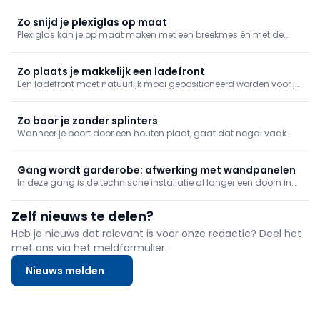
Zo snijd je plexiglas op maat
Plexiglas kan je op maat maken met een breekmes én met de
nodige zorg. We geven mee hoe je het doet.
Zo plaats je makkelijk een ladefront
Een ladefront moet natuurlijk mooi gepositioneerd worden voor je
ze vastzet. Hierbij kan dubbelzijdige tape een nuttige rol spelen.
Zo boor je zonder splinters
Wanneer je boort door een houten plaat, gaat dat nogal vaak
gepaard met splinters aan de achterzijde. Met deze tip is dat
verleden tijd!
Gang wordt garderobe: afwerking met wandpanelen
In deze gang is de technische installatie al langer een doorn in
het oog. We gaan dit wangedrocht omkasten, en bouwen wat
verder zodat we een beeldige garderobe hebben. En, zoals steeds,
Zelf nieuws te delen?
is het de afwerking, in dit geval met wandpanelen, die het gehe
Heb je nieuws dat relevant is voor onze redactie? Deel het
met ons via het meldformulier.
Nieuws melden