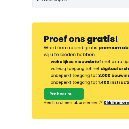
Proef ons
gratis
!
Word één maand gratis
premium ab
wij u te bieden hebben.
wekelijkse nieuwsbrief
met extra tip
volledig toegang tot het
digitaal arch
onbeperkt toegang tot
3.000 bouwins
onbeperkt toegang tot
1.400 instruct
Probeer nu
Heeft u al een abonnement?
Klik hier o