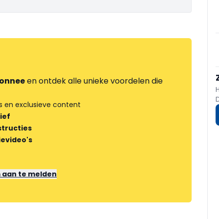
onnee
en ontdek alle unieke voordelen die
s en exclusieve content
ief
tructies
ievideo's
m aan te melden