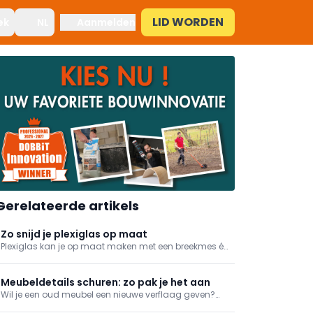
LID WORDEN
ek
NL
Aanmelden
Gerelateerde artikels
Zo snijd je plexiglas op maat
Plexiglas kan je op maat maken met een breekmes én
met de nodige zorg. We geven mee hoe je het doet.
Meubeldetails schuren: zo pak je het aan
Wil je een oud meubel een nieuwe verflaag geven?
Dan moet je vaak sierlijke hoek- en randafwerkingen