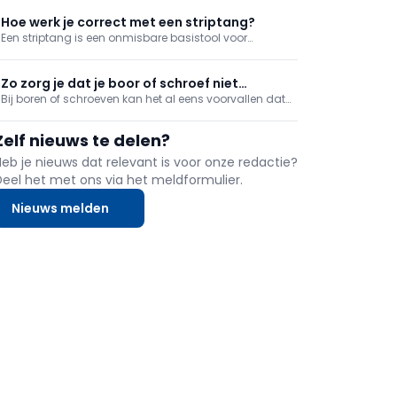
schuren, bijvoorbeeld op tafelpoten. Ontdek hoe je dat
het best aanpakt voor een schilderklaar resultaat.
Hoe werk je correct met een striptang?
Een striptang is een onmisbare basistool voor
elektrische klussen, maar wat kan je ermee en hoe
gebruik je het correct?
Zo zorg je dat je boor of schroef niet
Bij boren of schroeven kan het al eens voorvallen dat
wegglijdt
je boor of schroef wegglijdt bij de aanzet. Ambetant!
Maar met een belachelijk simpele tool verhelp je dat
Zelf nieuws te delen?
probleem.
Heb je nieuws dat relevant is voor onze redactie?
Deel het met ons via het meldformulier.
Nieuws melden