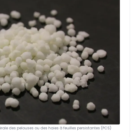
latérale des pelouses ou des haies à feuilles persistantes (PCS)