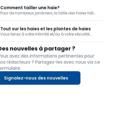
bordure?
et dénudées. Trois étudiants de la Hogeschool PXL
veulent désormais remédier à cela. Avec SEEDL, ils ont
Comment tailler une haie?
...
Pour de nombreux jardiniers, la taille des haies fait
également partie des tâches annuelles de jardinage.
Il s'agit d'une tâche relativement facile à réaliser soi-
même. Nous vous donnons quelques conseils
Tout sur les haies et les plantes de haies
généraux et spécifiques à chaque espèce pour
Vous tenez à votre intimité et/ou à votre sécurité
lorsque vous êtes dans votre jardin ? Dans ce cas,
une clôture est la solution. Vous préférez un aspect
Des nouvelles à partager ?
naturel ? Dans ce cas, les haies sont une meilleure
option.
Vous avez des informations pertinentes pour
nos rédacteurs ? Partagez-les avec nous via ce
ormulaire.
Signalez-nous des nouvelles