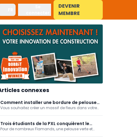
DEVENIR
Se
FR
connecter
MEMBRE
Articles connexes
Comment installer une bordure de pelouse
Vous souhaitez créer un massif de fleurs dans votre
flexible?
jardin? Il est alors recommandé d’installer une
bordure afin de conserver une séparation nette entre
le massif et la pelouse. Grâce à une bordure flexible,
Trois étudiants de la PXL conquièrent le
vous pouvez donner à votre massif la forme que
Pour de nombreux Flamands, une pelouse verte et
jardinage avec leur remède pour gazon.
vous souhaitez. Mais comment installer ce type de
uniforme est un rêve qui se heurte à des zones arides