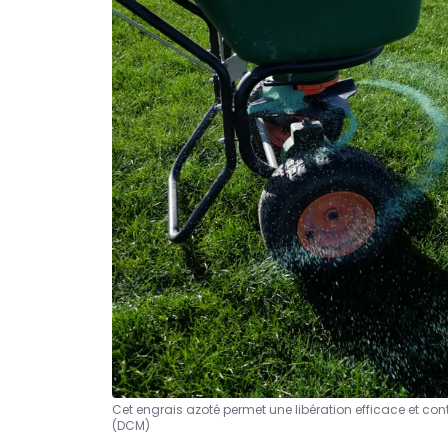
Cet engrais azoté permet une libération efficace et con
(DCM)