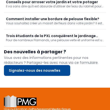
est idéale pour laver sa voiture sans laisser de traces...
Conseils pour arroser votre jardin et votre potager
Il va sans dire qu'il est absurde d'utiliser de l'eau du robinet pour
arroser de simples pelouses. La première étape importante pour
l'arrosage du jardin consiste donc à rechercher un système de
récupération de l'eau de pluie.
Comment installer une bordure de pelouse flexible?
Vous souhaitez créer un massif de fleurs dans votre jardin? Il est
alors recommandé d’installer une bordure afin de conserver une
séparation nette entre le massif et la pelouse. Grâce à une
bordure flexible, vous pouvez donner à votre massif la forme que
Trois étudiants de la PXL conquièrent le jardinage
vous souhaitez. Mais comment installer ce type de bordure?
Pour de nombreux Flamands, une pelouse verte et uniforme est un
avec leur remède pour gazon.
rêve qui se heurte à des zones arides et dénudées. Trois
étudiants de la Hogeschool PXL veulent désormais remédier à
Des nouvelles à partager ?
cela. Avec SEEDL, ils ont ...
Vous avez des informations pertinentes pour nos
rédacteurs ? Partagez-les avec nous via ce formulaire.
Signalez-nous des nouvelles
Footer
Une publication de
Professional Media Group