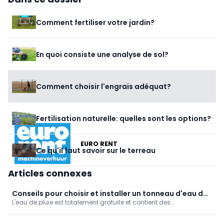
Comment fertiliser votre jardin?
En quoi consiste une analyse de sol?
Comment choisir l'engrais adéquat?
Fertilisation naturelle: quelles sont les options?
EURO RENT
Ce qu'il faut savoir sur le terreau
Articles connexes
Conseils pour choisir et installer un tonneau d'eau de
L'eau de pluie est totalement gratuite et contient des
pluie
oligoéléments qui sont bons pour les plantes d'extérieur et
d'intérieur. En outre, comme elle ne contient pas de calcaire, elle