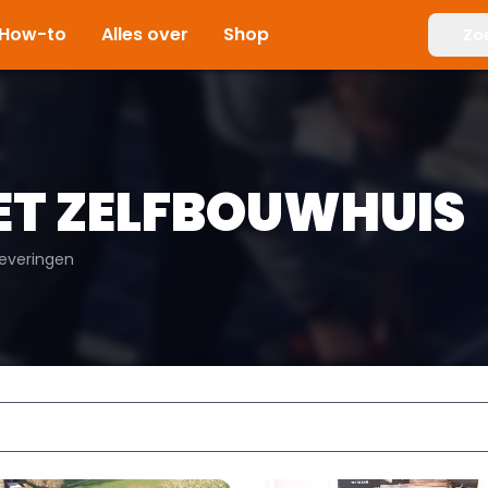
How-to
Alles over
Shop
Zo
ET ZELFBOUWHUIS
leveringen