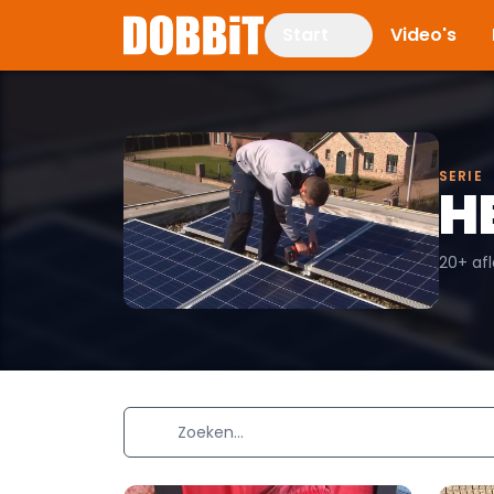
Start
Video's
SERIE
H
20+ af