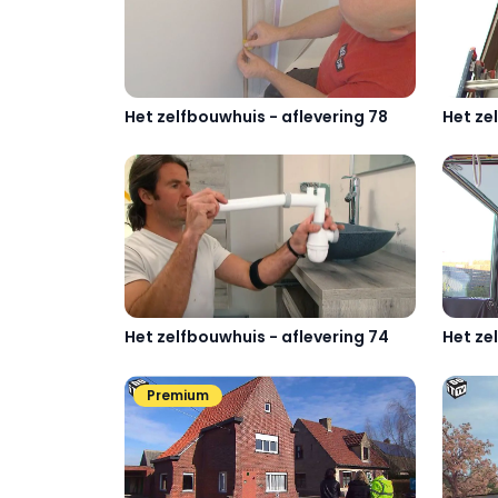
Het zelfbouwhuis - aflevering 78
Het ze
Het zelfbouwhuis - aflevering 74
Het ze
Premium