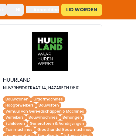
LID WORDEN
ek
NL
Aanmelden
HUURLAND
NIJVERHEIDSTRAAT 14, NAZARETH 9810
Bouwkranen
Graafmachines
Hoogtewerkers
Bouwliften
Verhuur van Gereedschappen & Machines
Verreikers
Bouwmachines
Behangen
Schilderen
Generatoren & Aandrijvingen
Tuinmachines
Groothandel Bouwmachines
Lasapparatuur
Signalisatie
Intersolutions