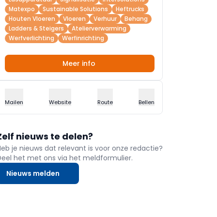
Matexpo
Sustainable Solutions
Heftrucks
Houten Vloeren
Vloeren
Verhuur
Behang
Ladders & Steigers
Atelierverwarming
Werfverlichting
Werfinrichting
Meer info
Mailen
Website
Route
Bellen
Zelf nieuws te delen?
Heb je nieuws dat relevant is voor onze redactie?
Deel het met ons via het meldformulier.
Nieuws melden