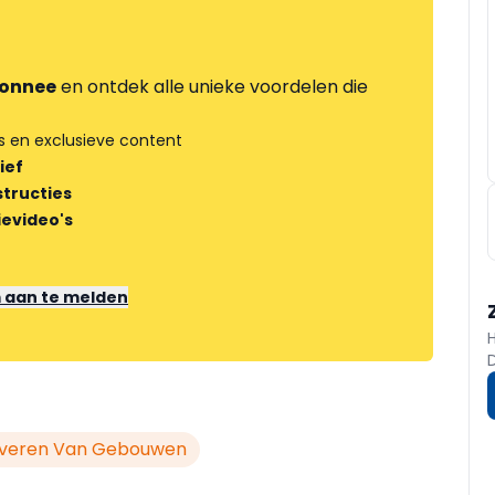
onnee
en ontdek alle unieke voordelen die
s en exclusieve content
ief
tructies
ievideo's
m aan te melden
veren Van Gebouwen