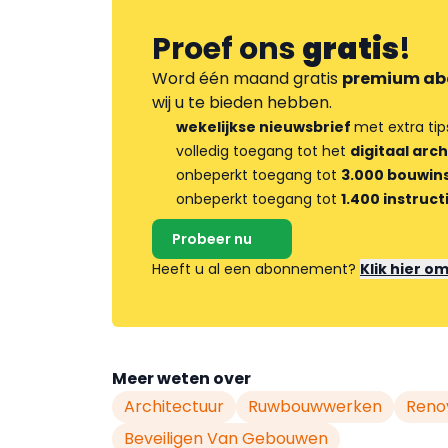
Proef ons
gratis
!
Word één maand gratis
premium ab
wij u te bieden hebben.
wekelijkse nieuwsbrief
met extra tip
volledig toegang tot het
digitaal arch
onbeperkt toegang tot
3.000 bouwins
onbeperkt toegang tot
1.400 instruct
Probeer nu
Heeft u al een abonnement?
Klik hier o
Meer weten over
Architectuur
Ruwbouwwerken
Reno
Beveiligen Van Gebouwen