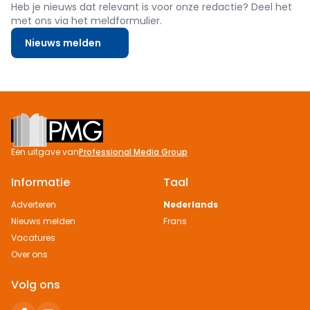
Heb je nieuws dat relevant is voor onze redactie? Deel het
met ons via het meldformulier.
Nieuws melden
Footer
Een uitgave van
Professional Media Group
Informatie
Taal
Adverteren
Nederlands
Nieuws melden
Frans
Vacatures
Over ons
Volg ons