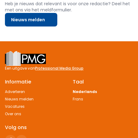
Heb je nieuws dat relevant is voor onze redactie? Deel het
met ons via het meldformulier.
Nieuws melden
Footer
Een uitgave van
Professional Media Group
Informatie
Taal
Adverteren
Nederlands
Nieuws melden
Frans
Vacatures
Over ons
Volg ons