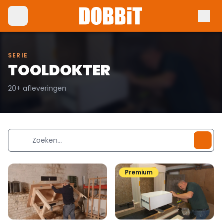
SERIE
TOOLDOKTER
20+ afleveringen
Premium