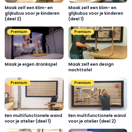
Maak zelf een klim- en
Maak zelf een klim- en
glijkubus voor je kinderen
glijkubus voor je kinderen
(deel 1)
(deel 2)
Premium
Premium
Maak je eigen drankspel
Maak zelf een design
nachttafel
Premium
Premium
Een multifunctionele wand
Een multifunctionele wand
voor je atelier (deel 1)
voor je atelier (deel 2)