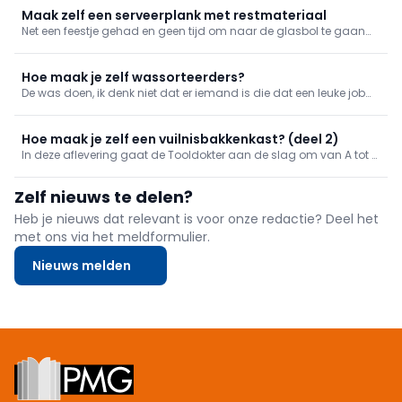
Maak zelf een serveerplank met restmateriaal
Net een feestje gehad en geen tijd om naar de glasbol te gaan
voor het volgende er aan komt? Herkenbaar. Wij upcyclen de lege
flessen als een opvallende serveerplank.
Hoe maak je zelf wassorteerders?
De was doen, ik denk niet dat er iemand is die dat een leuke job
vindt. Maar kijk, we kunnen het onszelf al makkelijker maken met
een wassorteerder. En die zelf maken, dat is wel een leuke job.
Beloofd!
Hoe maak je zelf een vuilnisbakkenkast? (deel 2)
In deze aflevering gaat de Tooldokter aan de slag om van A tot Z
een vuilnisbakkenkast te maken. In dit deel gaat hij aan de slag
met het monteren van de deuren en het plaatsen van het
Zelf nieuws te delen?
plexiglas in de raamkaders.
Heb je nieuws dat relevant is voor onze redactie? Deel het
met ons via het meldformulier.
Nieuws melden
Footer