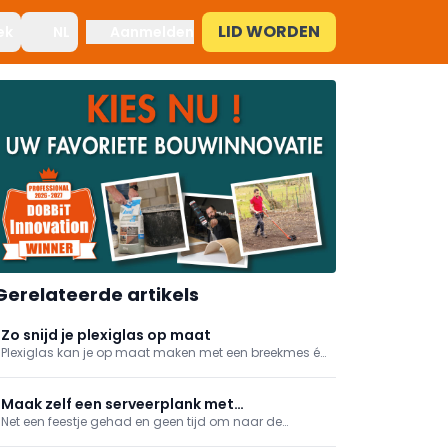
LID WORDEN
ek
NL
Aanmelden
Gerelateerde artikels
Zo snijd je plexiglas op maat
Plexiglas kan je op maat maken met een breekmes én
met de nodige zorg. We geven mee hoe je het doet.
Maak zelf een serveerplank met
Net een feestje gehad en geen tijd om naar de
restmateriaal
glasbol te gaan voor het volgende er aan komt?