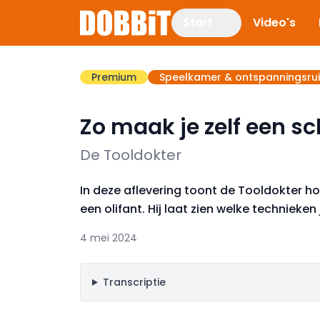
Start
Video's
Premium
Speelkamer & ontspanningsru
Zo maak je zelf een s
De Tooldokter
In deze aflevering toont de Tooldokter 
een olifant. Hij laat zien welke technieke
4 mei 2024
Transcriptie