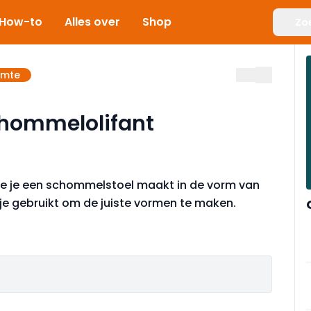
How-to
Alles over
Shop
Zo
imte
chommelolifant
hoe je een schommelstoel maakt in de vorm van
n je gebruikt om de juiste vormen te maken.