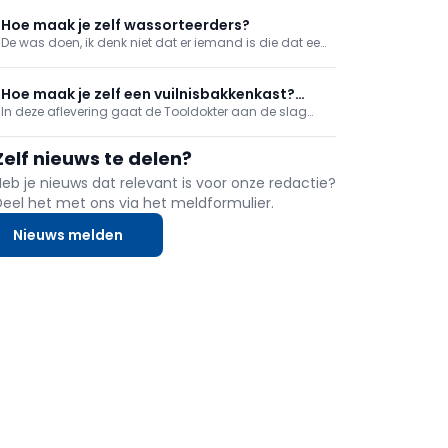
Herkenbaar. Wij upcyclen de lege flessen als een
opvallende serveerplank.
Hoe maak je zelf wassorteerders?
De was doen, ik denk niet dat er iemand is die dat een
leuke job vindt. Maar kijk, we kunnen het onszelf al
makkelijker maken met een wassorteerder. En die zelf
maken, dat is wel een leuke job. Beloofd!
Hoe maak je zelf een vuilnisbakkenkast?
In deze aflevering gaat de Tooldokter aan de slag
(deel 2)
om van A tot Z een vuilnisbakkenkast te maken. In dit
deel gaat hij aan de slag met het monteren van de
Zelf nieuws te delen?
deuren en het plaatsen van het plexiglas in de
raamkaders.
Heb je nieuws dat relevant is voor onze redactie?
Deel het met ons via het meldformulier.
Nieuws melden