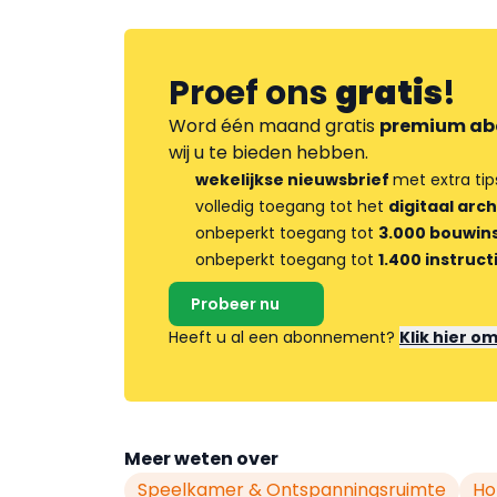
Proef ons
gratis
!
Word één maand gratis
premium ab
wij u te bieden hebben.
wekelijkse nieuwsbrief
met extra tip
volledig toegang tot het
digitaal arch
onbeperkt toegang tot
3.000 bouwins
onbeperkt toegang tot
1.400 instruct
Probeer nu
Heeft u al een abonnement?
Klik hier o
Meer weten over
Speelkamer & Ontspanningsruimte
Ho