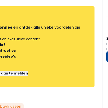
onnee
en ontdek alle unieke voordelen die
s en exclusieve content
ief
tructies
ievideo's
m aan te melden
bbyklussen