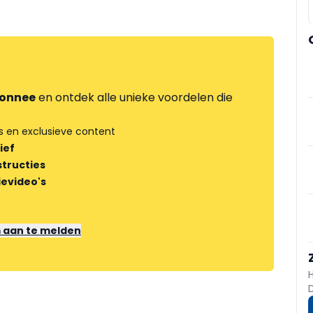
onnee
en ontdek alle unieke voordelen die
s en exclusieve content
ief
tructies
ievideo's
m aan te melden