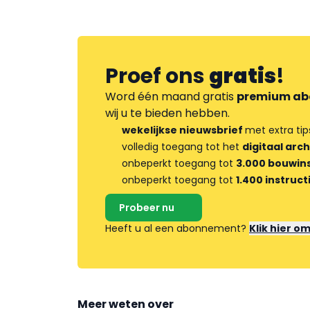
Proef ons
gratis
!
Word één maand gratis
premium ab
wij u te bieden hebben.
wekelijkse nieuwsbrief
met extra tip
volledig toegang tot het
digitaal arch
onbeperkt toegang tot
3.000 bouwins
onbeperkt toegang tot
1.400 instruct
Probeer nu
Heeft u al een abonnement?
Klik hier o
Meer weten over