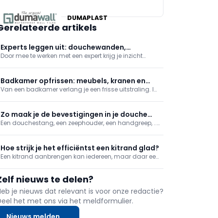
BRICO
DUMAPLAST
Gerelateerde artikels
Experts leggen uit: douchewanden,
Door mee te werken met een expert krijg je inzicht
asbestattest, gevelisolatie en
waarop je moet letten en wat zijn de belangrijke
vochtbestrijding
punten. Kortgezegd: wat maakt iemand een echte
expert? In deze reeks leer je meer over naadloze
Badkamer opfrissen: meubels, kranen en
douchewanden, het asbestattest, buitengevelisolatie
Van een badkamer verlang je een frisse uitstraling. In
verwarming
en
een omgeving die hygiëne en rust uitstraalt kan je
jezelf pas echt goed verzorgen. We werken af met
trendy badkamermeubilair, zuinige kranen en goede
Zo maak je de bevestigingen in je douche
verwarming.
Een douchestang, een zeephouder, een handgreep, ...
waterdicht
Soms moet je om iets te bevestigen in je
doucheruimte boren in de waterdichte douchewand.
Voor je effectief iets bevestigt, moet je zeker zijn dat de
Hoe strijk je het efficiëntst een kitrand glad?
wand ook waterdicht blijft. Met deze tip zorg je
Een kitrand aanbrengen kan iedereen, maar daar een
mooie strakke lijn van maken vergt wat oefening. Het
makkelijkst werk je hierbij met een afwerkzeep. Maar
Zelf nieuws te delen?
waarom precies dat en niet gewoon een detergent?
Heb je nieuws dat relevant is voor onze redactie?
Deel het met ons via het meldformulier.
Nieuws melden