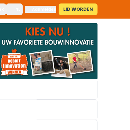
LID WORDEN
ek
NL
Aanmelden
X²O BADKAMERS