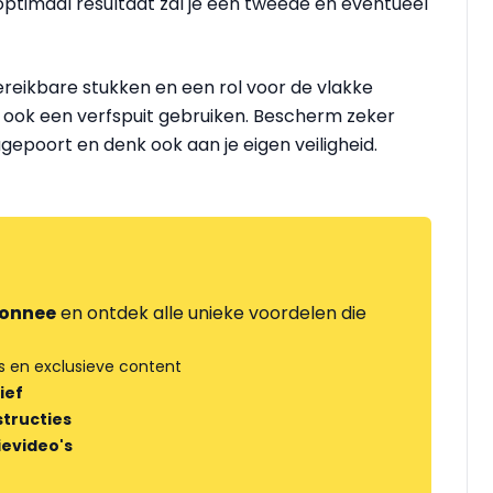
optimaal resultaat zal je een tweede en eventueel
ereikbare stukken en een rol voor de vlakke
el ook een verfspuit gebruiken. Bescherm zeker
epoort en denk ook aan je eigen veiligheid.
onnee
en ontdek alle unieke voordelen die
s en exclusieve content
ief
tructies
ievideo's