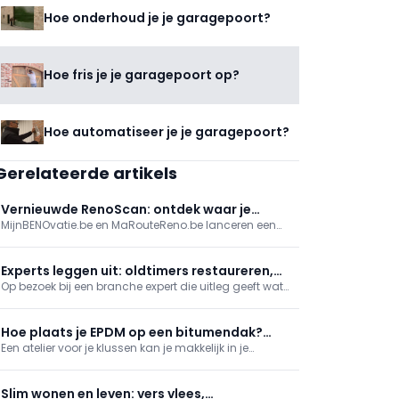
Hoe onderhoud je je garagepoort?
Hoe fris je je garagepoort op?
Hoe automatiseer je je garagepoort?
Gerelateerde artikels
Vernieuwde RenoScan: ontdek waar je
MijnBENOvatie.be en MaRouteReno.be lanceren een
woning het meest energie bespaart
vernieuwde (Mon)RenoScan: een gratis,
gebruiksvriendelijke online test die woningeigenaars
snel inzicht geeft in hun energieprestatie, prioritaire
Experts leggen uit: oldtimers restaureren,
renovaties en bijhorende premies/financiering, met
Op bezoek bij een branche expert die uitleg geeft wat
juwelen schatten en de horeca
een persoonlijk rapport en stap-voor-stapadvies.
het betekent om dit beroep uit te oefenen. In deze
reeks nemen we je mee naar een restaurateur van
oldtimers en een goudhandelaar. En wat komt er
Hoe plaats je EPDM op een bitumendak?
allemaal kijken bij het runnen van een horecazaak?
Een atelier voor je klussen kan je makkelijk in je
(deel 1)
garage of tuinhuis onderbrengen. Dat is wat Roger
wil doen, maar eerst moet hij het dak lekvrij maken. Hij
bespaart zichzelf de moeite om het oude bitumen
Slim wonen en leven: vers vlees,