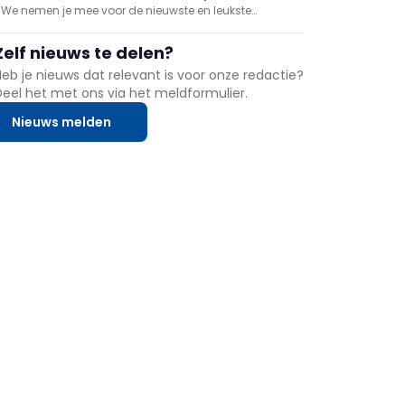
dak af te breken en gaat er meteen EPDM op v
We nemen je mee voor de nieuwste en leukste
immuunsysteem en tiltips
inspiraties over lifestyle en wonen. In deze reportage:
vers vlees online besteld, je immuunsysteem boosten
Zelf nieuws te delen?
en tips bij het tillen!
Heb je nieuws dat relevant is voor onze redactie?
Deel het met ons via het meldformulier.
Nieuws melden