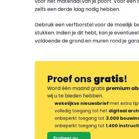
voor het materiaal van je poort. Voor een 
zelfs een derde laag nodig hebben.
Gebruik een verfborstel voor de moeilijk b
stukken. Indien je dit hebt, kan je eventue
voldoende de grond en muren rond je garag
Proef ons
gratis
!
Word één maand gratis
premium ab
wij u te bieden hebben.
wekelijkse nieuwsbrief
met extra tip
volledig toegang tot het
digitaal arch
onbeperkt toegang tot
3.000 bouwins
onbeperkt toegang tot
1.400 instruct
Probeer nu