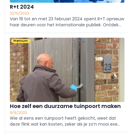
R+t 2024
31/10/2023
Van 19 tot en met 23 februari 2024 opent R+T opnieuw
haar deuren voor het internationale publiek. Ontdek
op 's werelds toonaangevende vakbeurs voor rolluiken,
deuren/poorten en zonweringssystemen de nieuwste
Premium
innovaties, producten en ...
Hoe zelf een duurzame tuinpoort maken
9/8/2023
Wie al eens een tuinpoort heeft gekocht, weet dat
deze flink wat kan kosten, zeker als je zo’n mooi exem­
plaar in hardhout wilt. Het is een ideale klus om zelf te