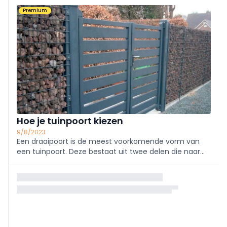
doen, zeker als je een basiskennis hebt in
Premium
houtbewerking.
Hoe je tuinpoort kiezen
9/8/2023
Een draaipoort is de meest voorkomende vorm van
een tuinpoort. Deze bestaat uit twee delen die naar
binnen of naar buiten open- en toedraaien. Deze kan
ook uit één deel bestaan.