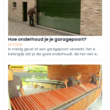
Hoe onderhoud je je garagepoort?
9/7/2026
In menig gevel zit een garagepoort verwerkt. Het is
belangrijk dat je die goed onderhoudt. Als het niet is
voor het algemene uitzicht van je gevel, dan wel voor
de veiligheid van wat je in je garage opbergt en,
Premium
uiteraard, de werking van de poort zelf