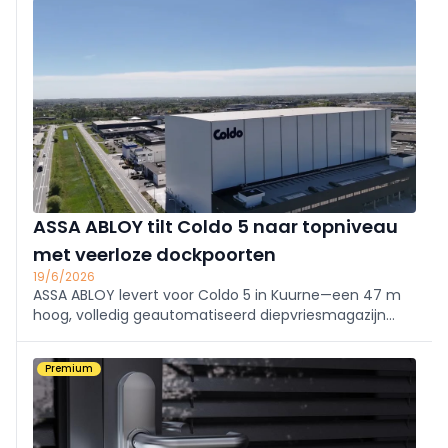
ASSA ABLOY tilt Coldo 5 naar topniveau
met veerloze dockpoorten
19/6/2026
ASSA ABLOY levert voor Coldo 5 in Kuurne—een 47 m
hoog, volledig geautomatiseerd diepvriesmagazijn
met 60.000 palletplaatsen—OH1142P Dual Drive
dockpoorten.
Premium