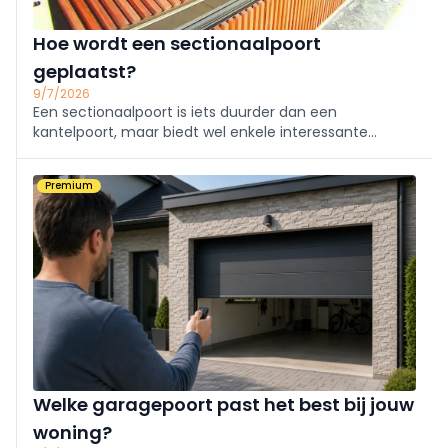
Hoe wordt een sectionaalpoort
geplaatst?
9/7/2026
Een sectionaalpoort is iets duurder dan een
kantelpoort, maar biedt wel enkele interessante
voordelen die het zijn prijs waard maken. Een nieuwe
sectionaalpoort is meestal geautomatiseerd, maar je
Premium
kan ook een bestaand model automatiseren.
Welke garagepoort past het best bij jouw
woning?