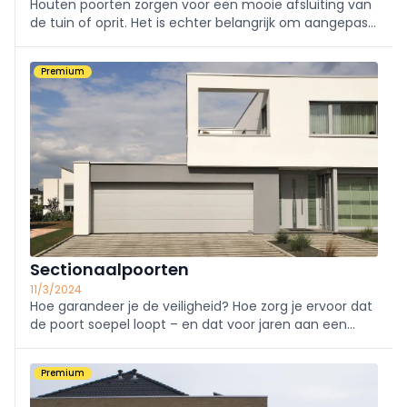
Houten poorten zorgen voor een mooie afsluiting van
de tuin of oprit. Het is echter belangrijk om aangepast,
stevig en verstelbaar beslag te gebruiken dat kan
meeleven met de poort.
Premium
Sectionaalpoorten
11/3/2024
Hoe garandeer je de veiligheid? Hoe zorg je ervoor dat
de poort soepel loopt – en dat voor jaren aan een
stuk? En hoe zorg je ervoor dat de ruimte geventileerd
blijft?
Premium