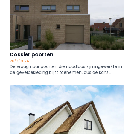
Dossier poorten
20/2/2024
De vraag naar poorten die naadloos zijn ingewerkte in
de gevelbekleding blijft toenemen, dus de kans
bestaat dat dit concept een 'blijvertje' zal zijn. Het
systeem is echter niet zonder beperkingen. En ook bij
de opbouw en beveiliging moet met zeer veel
verschillende zaken rekening worden gehouden.