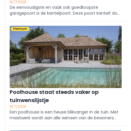
9/7/2026
De eenvoudigste en vaak ook goedkoopste
garagepoort is de kantelpoort. Deze poort kantelt door
middel van spiraalveren naar boven en schuift
horizontaal langs het plafond van de garage naar
Premium
binnen. Een kantelpoort is in verschillende uitvoeringen
bes
Poolhouse staat steeds vaker op
tuinwenslijstje
8/7/2026
Een poolhouse is een heuse blikvanger in de tuin. Met
maatwerk wordt aan alle wensen van de bewoners
voldaan, van minimalistisch ontwerp tot luxueus
partyhuis of complete wellnessruimte.