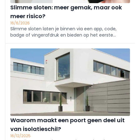
Slimme sloten: meer gemak, maar ook
meer risico?
16/6/2026
Slimme sloten laten je binnen via een app, code,
badge of vingerafdruk en bieden op het eerste
gezicht veiligheid met gebruiksgemak. Maar hoe zit
het met hacking, privacy en betrouwbaarheid? We
zetten de belangrijkste voordelen en
aandachtspunten op
Waarom maakt een poort geen deel uit
van isolatieschil?
16/12/2025