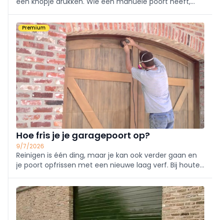
een knopje drukken. Wie een manuele poort heeft,
kan deze gerust zelf automatiseren. Volgend
stappenplan legt je uit hoe.
Premium
Hoe fris je je garagepoort op?
9/7/2026
Reinigen is één ding, maar je kan ook verder gaan en
je poort opfrissen met een nieuwe laag verf. Bij houten
garagepoorten of bij een staalplaat zal je dit geregeld
moeten doen. Andere materialen hebben dit in
principe niet nodig, maar je kan ze wel