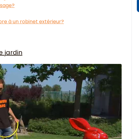
osage?
 à un robinet extérieur?
e jardin