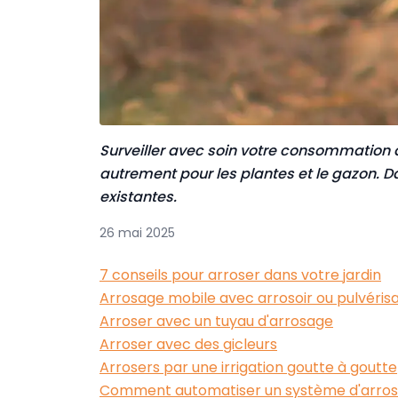
Surveiller avec soin votre consommation d’
autrement pour les plantes et le gazon. Dan
existantes.
26 mai 2025
7 conseils pour arroser dans votre jardin
Arrosage mobile avec arrosoir ou pulvéris
Arroser avec un tuyau d'arrosage
Arroser avec des gicleurs
Arrosers par une irrigation goutte à goutte
Comment automatiser un système d'arro