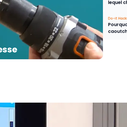
lequel c
Do-it Hack
Pourquo
caoutch
tesse