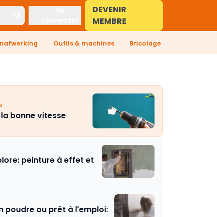
DEVENIR
Se
FR
connecter
MEMBRE
enafwerking
Outils & machines
Bricolage
s
 la bonne vitesse
lore: peinture à effet et
n poudre ou prêt à l'emploi: