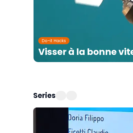
Do-it Hacks
Visser à la bonne vi
Series