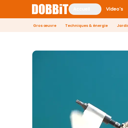
Accueil
Video's
Gros œuvre
Techniques & énergie
Jardi