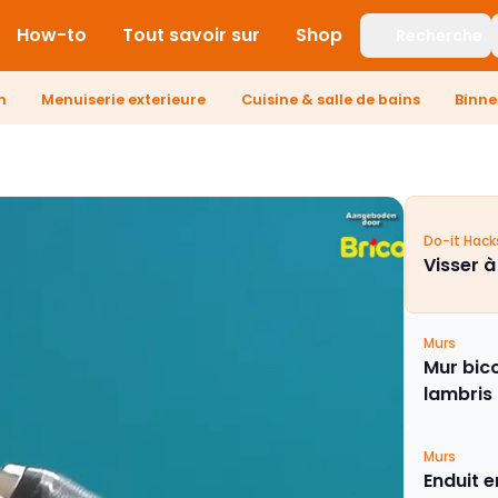
How-to
Tout savoir sur
Shop
Recherche
n
Menuiserie exterieure
Cuisine & salle de bains
Binn
Do-it Hack
Visser à
Murs
Mur bico
lambris
Murs
Enduit e