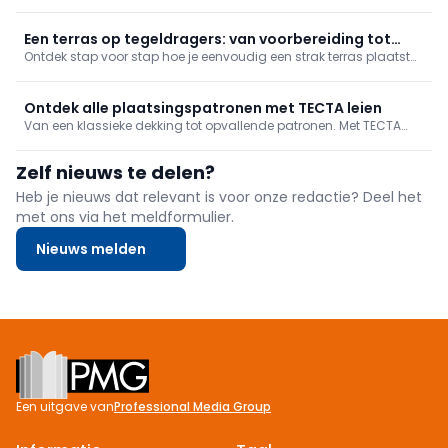
werken met stapstenen. Bekijk hier hoe je dat doet!
Een terras op tegeldragers: van voorbereiding tot
Ontdek stap voor stap hoe je eenvoudig een strak terras plaatst
eindresultaat
op tegeldragers. Van de juiste voorbereiding tot een perfect
waterpas resultaat: wij tonen het volledige proces.
Ontdek alle plaatsingspatronen met TECTA leien
Van een klassieke dekking tot opvallende patronen. Met TECTA
leien heb je als vakman alle vrijheid om dak en gevel vorm te
geven, zonder in te boeten op bescherming of duurzaamheid.
Zelf nieuws te delen?
Heb je nieuws dat relevant is voor onze redactie? Deel het
met ons via het meldformulier.
Nieuws melden
Footer
Een uitgave van
Professional Media Group