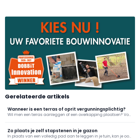
Gerelateerde artikels
Wanneer is een terras of oprit vergunningsplichtig?
Wil men een terras aanleggen of een overkapping plaatsen? Voor
u ook maar één gram stabilisé bestelt, bent u best op de hoogte
van de regelgeving. Wanneer is een vergunning vereist? Welke
vrijstellingen bestaan er? En waar moet u op letten bij
Zo plaats je zelf stapstenen in je gazon
waterbeheer?
In plaats van een volledig pad aan te leggen in je tuin, kan je ook