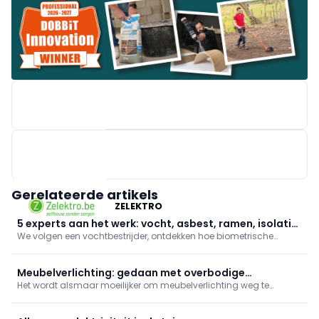
EASYKIT GROUP
Gerelateerde artikels
ZELEKTRO
5 experts aan het werk: vocht, asbest, ramen, isolatie
We volgen een vochtbestrijder, ontdekken hoe biometrische
en biometrie
toegang wordt geplaatst, hoe je ramen renoveert zonder
breekwerk en hoe een buitengevel wordt geïsoleerd. Daarnaast
gaan we mee met een asbestdeskundige.
Meubelverlichting: gedaan met overbodige
Het wordt alsmaar moeilijker om meubelverlichting weg te
bedrading?
denken wanneer het gaat over meubelbeslag. De functionele en
esthetische mogelijkheden zijn dan ook niet min, waardoor ze