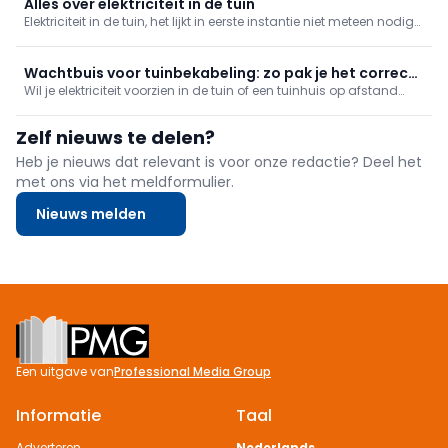
steeds meer ingang vinden in dressings, keukens en badkamers.
Alles over elektriciteit in de tuin
Elektriciteit in de tuin, het lijkt in eerste instantie niet meteen nodig
maar eens je het bent, wordt het onmisbaar. Of het nu voor je
tuinverlichting is, of voor je grasmaaier en snoeigereedschappen.
Wachtbuis voor tuinbekabeling: zo pak je het correct
Wil je elektriciteit voorzien in de tuin of een tuinhuis op afstand
aan
aansluiten? Dan is een wachtbuis onmisbaar om kabels veilig
ondergronds te beschermen. Maar welke wachtbuis kies je, hoe
Zelf nieuws te delen?
plaats je die correct en waarmee moet je rekening houden qua
Heb je nieuws dat relevant is voor onze redactie? Deel het
met ons via het meldformulier.
Nieuws melden
Footer
Een uitgave van
Professional Media Group
Informatie
Taal
Adverteren
Nederlands