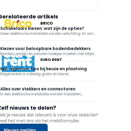
Gerelateerde artikels
BRICO
Schakelaars kiezen: wat zijn de opties?
Geen elektrische installatie zonder verlichting. En om
die verlichting te bedienen, moeten er uiteraard
schakelaars zijn. Deze zetten de stroomtoevoer naar
een lamp aan of uit. Schakelaars bestaan in
Kiezen voor beloopbare bodembedekkers
verschillende uitvoeringen.
Borders, paden en verloren hoekjes moeten niet altijd
een gazon of verharde oppervlakte worden. Een
EURO RENT
ecologische en esthetische oplossing is om
beloopbare bodembedekker te gebruiken. Welke je
Een regenton: tips bij keuze en plaatsing
kan toepassen en wanneer precies, leggen we je
Regenwater is volledig gratis en bevat
graag uit.
oligoelementen, die goed zijn voor buiten- en
binnenplanten. Regenwater bevat eveneens geen
kalk, zodat het ideaal is om streeploos je wagen te
Alles over stekkers en connectoren
wassen. Belangrijke redenen om ervan te profiteren
In een elektrische installatie worden toestellen
dus! We helpen j
aangesloten op stopcontacten met een gepaste
stekker of connector. Deze zorgen voor een veilige en
Zelf nieuws te delen?
eenvoudige verbinding tussen een toestel en de
installatie, zowel voor elektrische voeding als voor da
Heb je nieuws dat relevant is voor onze redactie?
Deel het met ons via het meldformulier.
Nieuws melden