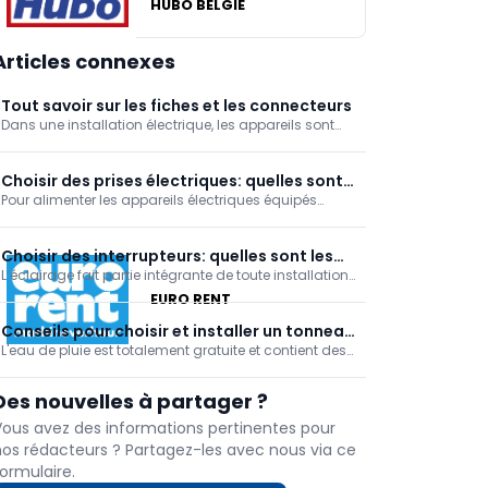
HUBO BELGIE
Articles connexes
Tout savoir sur les fiches et les connecteurs
Dans une installation électrique, les appareils sont
raccordés aux prises à l'aide d'une fiche ou d'un
connecteur adapté. Ceux-ci assurent une connexion
sûre et simple entre un appareil et l'installation, tant
Choisir des prises électriques: quelles sont
pour l'alimentation électrique que pour
Pour alimenter les appareils électriques équipés
les options?
d’une fiche, votre installation doit naturellement
comporter des prises de courant. Dans les
habitations, celles-ci délivrent généralement une
Choisir des interrupteurs: quelles sont les
tension alternative de 230 V. Découvrez les principaux
L’éclairage fait partie intégrante de toute installation
options?
électrique. Pour le commander, les interrupteurs sont
EURO RENT
incontournables. Ils permettent d’allumer ou
d’éteindre un point lumineux et se déclinent en
Conseils pour choisir et installer un tonneau
plusieurs modèles selon les besoins.
L'eau de pluie est totalement gratuite et contient des
d'eau de pluie
oligoéléments qui sont bons pour les plantes
d'extérieur et d'intérieur. En outre, comme elle ne
Des nouvelles à partager ?
contient pas de calcaire, elle est idéale pour laver sa
voiture sans laisser de traces...
Vous avez des informations pertinentes pour
nos rédacteurs ? Partagez-les avec nous via ce
ormulaire.