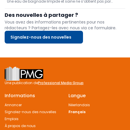
Une eau de baignade limpide et saine ne s’obtient pas par
et moins de travail
Disponibilité : STIHL le 1er août 2026, Kärcher le 1er janvier 2027.
hasard. Elle nécessite un entretien régulier et un traitement
adapté.
Des nouvelles à partager ?
Vous avez des informations pertinentes pour nos
rédacteurs ? Partagez-les avec nous via ce formulaire.
Signalez-nous des nouvelles
Footer
Une publication de
Professional Media Group
Informations
Langue
Annoncer
Néerlandais
Signalez-nous des nouvelles
Français
Emplois
À propos de nous