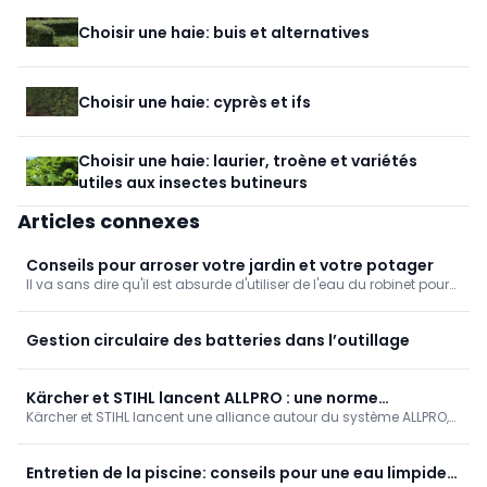
Choisir une haie: buis et alternatives
Choisir une haie: cyprès et ifs
Choisir une haie: laurier, troène et variétés
utiles aux insectes butineurs
Articles connexes
Conseils pour arroser votre jardin et votre potager
Il va sans dire qu'il est absurde d'utiliser de l'eau du robinet pour
arroser de simples pelouses. La première étape importante pour
l'arrosage du jardin consiste donc à rechercher un système de
récupération de l'eau de pluie.
Gestion circulaire des batteries dans l’outillage
Kärcher et STIHL lancent ALLPRO : une norme
Kärcher et STIHL lancent une alliance autour du système ALLPRO,
commune pour les outils professionnels à batterie
une norme unique pour le nettoyage professionnel et l'entretien
des espaces verts. Les mêmes batteries et chargeurs sont
compatibles entre les deux marques ; la technologie sans balais
Entretien de la piscine: conseils pour une eau limpide
offre plus de puissance et une durée de vie prolongée.