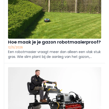
gazon?
Hoe maak je je gazon robotmaaierproof?
12/5/2026
Een robotmaaier vraagt meer dan alleen een vlak stuk
gras. Wie slim plant bij de aanleg van het gazon,
voorkomt later vastlopers, kale plekken en moeilijk
bereikbare zones. Van graskeuze en afboording tot
doorgangen en obstakels: zo maak je je tuin écht
robotmaaierproof.