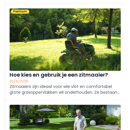
praktische tips, stap-voor-stapgidsen en slimme
oplossingen voor een frisgroen, sterk en onkruidvrij
Premium
gras.
Hoe kies en gebruik je een zitmaaier?
25/6/2025
Zitmaaiers zijn ideaal voor wie vlot en comfortabel
grote grasoppervlakken wil onderhouden. Ze bestaan
in uiteenlopende types en vermogens. We zetten op
een rij waar je best op let bij het kiezen van het juiste
model, en geven enkele gebruikstips.