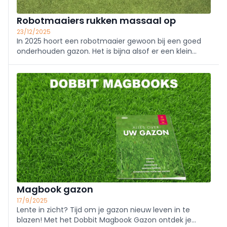
Robotmaaiers rukken massaal op
23/12/2025
In 2025 hoort een robotmaaier gewoon bij een goed
onderhouden gazon. Het is bijna alsof er een klein
huisgenootje door de tuin zoeft, met het verschil dat
hij het gras volledig zelfstandig bijhoudt en netjes
achterlaat. Voor aannemers ...
Magbook gazon
17/9/2025
Lente in zicht? Tijd om je gazon nieuw leven in te
blazen! Met het Dobbit Magbook Gazon ontdek je