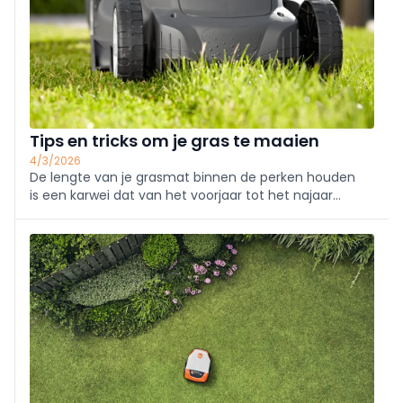
Tips en tricks om je gras te maaien
4/3/2026
De lengte van je grasmat binnen de perken houden
is een karwei dat van het voorjaar tot het najaar
regelmatig terugkomt. De juiste werkwijze kennen is
dus belangrijk, al is er uiteraard niet maar één juiste
werkwijze.