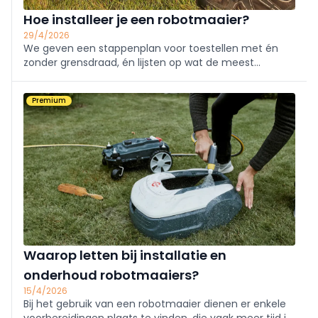
Hoe installeer je een robotmaaier?
29/4/2026
We geven een stappenplan voor toestellen met én
zonder grensdraad, én lijsten op wat de meest
voorkomende fouten zijn - uiteraard niet zonder te
vermelden hoe je ze kan voorkomen!
Premium
Waarop letten bij installatie en
onderhoud robotmaaiers?
15/4/2026
Bij het gebruik van een robotmaaier dienen er enkele
voorbereidingen plaats te vinden, die vaak meer tijd in