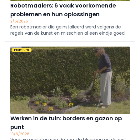
Robotmaaiers: 6 vaak voorkomende
problemen en hun oplossingen
2/6/2026
Een robotmaaier die geïnstalleerd werd volgens de
regels van de kunst en misschien al een eindje goed
werkte, kan plots kuren vertonen. Gelukkig ligt de
oorzaak vaak niet bij een defect toestel. Dit zijn de
Premium
meest voorkomende problemen en hun oplossingen.
Werken in de tuin: borders en gazon op
punt
13/6/2026
Voor we genieten van de zon, de bloemen en de rust