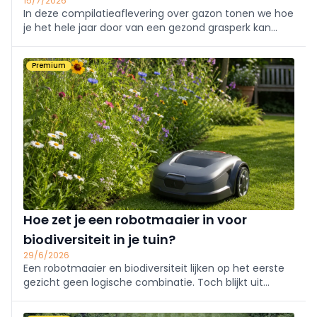
15/7/2026
In deze compilatieaflevering over gazon tonen we hoe
je het hele jaar door van een gezond grasperk kan
genieten. Van een goede aanleg tot het juiste
onderhoud, en zelfs alternatieven voor wie het zichzelf
Premium
makkelijker wil maken.
Hoe zet je een robotmaaier in voor
biodiversiteit in je tuin?
29/6/2026
Een robotmaaier en biodiversiteit lijken op het eerste
gezicht geen logische combinatie. Toch blijkt uit
onderzoek van de universiteit van Hohenheim dat een
slim ingerichte tuin met een robotmaaier net een