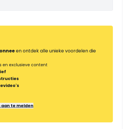
onnee
en ontdek alle unieke voordelen die
s en exclusieve content
ief
tructies
ievideo's
m aan te melden