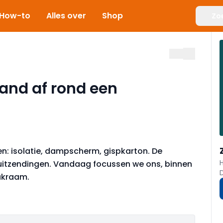
How-to
Alles over
Shop
Zo
and af rond een
en: isolatie, dampscherm, gispkarton. De
 uitzendingen. Vandaag focussen we ons, binnen
lakraam.