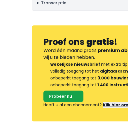
Transcriptie
Proef ons
gratis
!
Word één maand gratis
premium ab
wij u te bieden hebben.
wekelijkse nieuwsbrief
met extra tip
volledig toegang tot het
digitaal arch
onbeperkt toegang tot
3.000 bouwins
onbeperkt toegang tot
1.400 instruct
Probeer nu
Heeft u al een abonnement?
Klik hier o