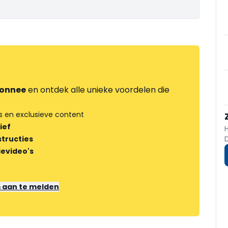
onnee
en ontdek alle unieke voordelen die
s en exclusieve content
ief
tructies
ievideo's
m aan te melden