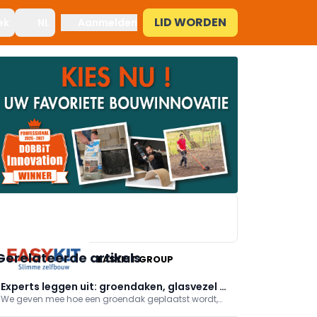
LID WORDEN
ek
NL
Aanmelden
Gerelateerde artikels
EASYKIT GROUP
Experts leggen uit: groendaken, glasvezel en
We geven mee hoe een groendak geplaatst wordt,
waterontharders
wat de ins en outs zijn van naadloze douchepanelen