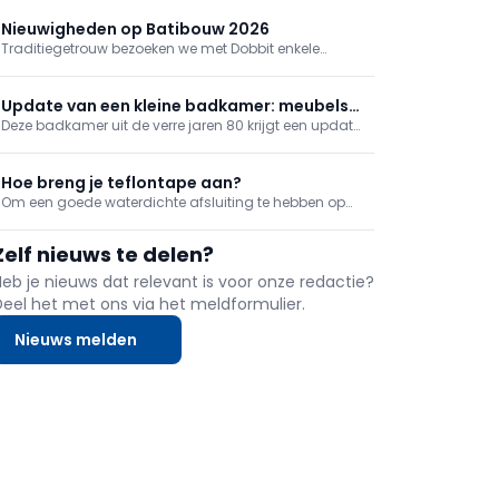
en waterontharders, hoe er voor werfstroom wordt
gezorgd zonder diesel, en hoe een glasvezelkabel
Nieuwigheden op Batibouw 2026
wordt aangesloten.
Traditiegetrouw bezoeken we met Dobbit enkele
standen van de beurs. Zo houden we de vinger aan
de pols voor alle ontwikkelingen op de markt van
bouw, doe-het-zelf en renovatie.
Update van een kleine badkamer: meubels
Deze badkamer uit de verre jaren 80 krijgt een update,
en sanitair
zonder verbouwing. Stap 3: Meubel en sanitair. Met
enkele zorgvuldig gekozen stukken krijgt de
badkamer zijn eigen stijl. Zwart wordt de accentkleur.
Hoe breng je teflontape aan?
Om een goede waterdichte afsluiting te hebben op
sanitaire koppelingen, kan je met teflontape werken.
Zo'n teflontape breng je niet zomaar aan. We geven
Zelf nieuws te delen?
mee hoe je het wel doet.
Heb je nieuws dat relevant is voor onze redactie?
Deel het met ons via het meldformulier.
Nieuws melden