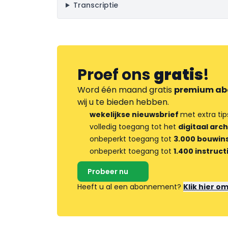
Transcriptie
Proef ons
gratis
!
Word één maand gratis
premium ab
wij u te bieden hebben.
wekelijkse nieuwsbrief
met extra tip
volledig toegang tot het
digitaal arch
onbeperkt toegang tot
3.000 bouwins
onbeperkt toegang tot
1.400 instruct
Probeer nu
Heeft u al een abonnement?
Klik hier o