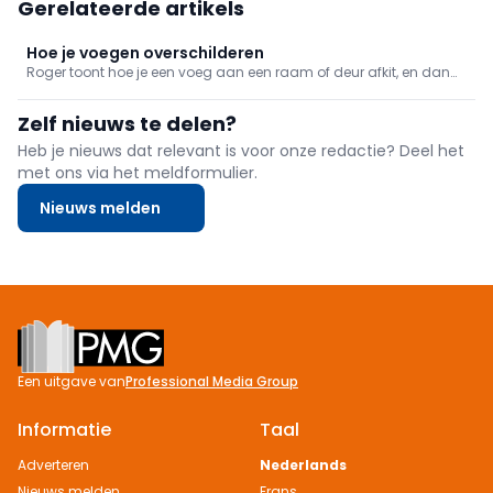
Gerelateerde artikels
Hoe je voegen overschilderen
Roger toont hoe je een voeg aan een raam of deur afkit, en dan
ook nog eens het juiste kleur bezorgt dat overeenkomt met de
omgeving.
Zelf nieuws te delen?
Heb je nieuws dat relevant is voor onze redactie? Deel het
met ons via het meldformulier.
Nieuws melden
Footer
Een uitgave van
Professional Media Group
Informatie
Taal
Adverteren
Nederlands
Nieuws melden
Frans