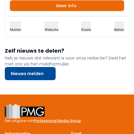
Meer info
Mailen
Website
Route
Bellen
Zelf nieuws te delen?
Heb je nieuws dat relevant is voor onze redactie? Deel het
met ons via het meldformulier.
Nieuws melden
Footer
Een uitgave van
Professional Media Group
Informatie
Taal