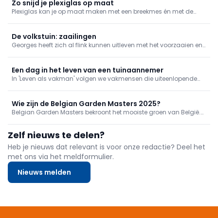
Zo snijd je plexiglas op maat
Plexiglas kan je op maat maken met een breekmes én met de
nodige zorg. We geven mee hoe je het doet.
De volkstuin: zaailingen
Georges heeft zich al flink kunnen uitleven met het voorzaaien en
opkweken van jonge plantjes. Die mogen stilaan verspeend
worden en afgehard. En hij kan het niet laten om nog een extra
zaaitechniek te demonstreren. Alweer veel tips om bij te leren!
Een dag in het leven van een tuinaannemer
In 'Leven als vakman' volgen we vakmensen die uiteenlopende
jobs uitoefenen. Vandaag volgen we Julien, hij is actief als
tuinaannemer. Ook benieuwd hoe een doorsnee dag er bij Julien
uitziet?
Wie zijn de Belgian Garden Masters 2025?
Belgian Garden Masters bekroont het mooiste groen van België.
In deze prestigieuze wedstrijd krijgen tuinaannemers de kans om
hun mooiste realisaties, zowel private als openbare tuinen, in de
Zelf nieuws te delen?
schijnwerpers te plaatsen. Samen ontdekken we wie de laure
Heb je nieuws dat relevant is voor onze redactie? Deel het
met ons via het meldformulier.
Nieuws melden