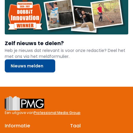
Zelf nieuws te delen?
Heb je nieuws dat relevant is voor onze redactie? Deel het
met ons via het meldformulier.
Nieuws melden
Footer
Een uitgave van
Professional Media Group
Informatie
Taal