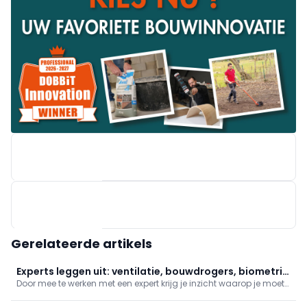
WIENERBERGER
Gerelateerde artikels
Experts leggen uit: ventilatie, bouwdrogers, biometrie
Door mee te werken met een expert krijg je inzicht waarop je moet
en gevels
letten en wat zijn de belangrijke punten. Kortgezegd: wat maakt
iemand een echte expert? In deze reeks plaatsen we ventilatie en