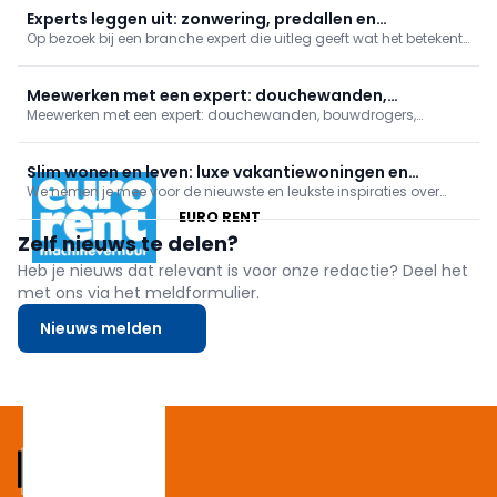
biometrische beveiliging, vertellen we meer over bouwdr
Experts leggen uit: zonwering, predallen en
Op bezoek bij een branche expert die uitleg geeft wat het betekent
dakdichting
om dit beroep uit te oefenen. In deze reeks: zonwering, predallen
en dakdichting.
Meewerken met een expert: douchewanden,
Meewerken met een expert: douchewanden, bouwdrogers,
bouwdrogers, gevelisolatie en asbest herkennen
gevelisolatie en asbest herkennen
Slim wonen en leven: luxe vakantiewoningen en
We nemen je mee voor de nieuwste en leukste inspiraties over
bouwdrogers
lifestyle en wonen. In deze reportage: luxe vakantiewoningen,
EURO RENT
bouwdrogers ... en een follow-up van de aminozuren!
Zelf nieuws te delen?
Heb je nieuws dat relevant is voor onze redactie? Deel het
met ons via het meldformulier.
Nieuws melden
Footer