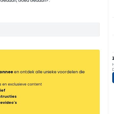
f Gedaan, Goed Gedaan?'.
onnee
en ontdek alle unieke voordelen die
s en exclusieve content
ief
tructies
ievideo's