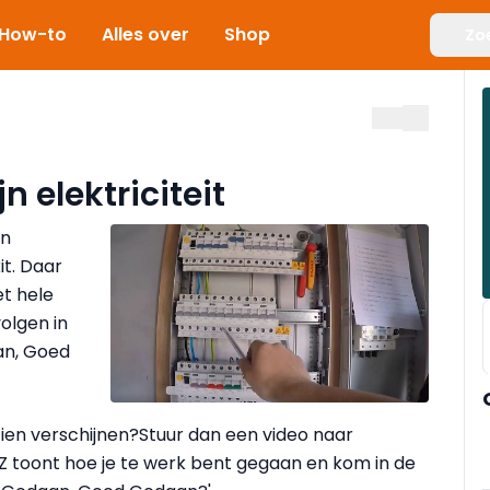
How-to
Alles over
Shop
Zo
jn elektriciteit
jn
it. Daar
et hele
olgen in
an, Goed
 zien verschijnen?Stuur dan een video naar
 Z toont hoe je te werk bent gegaan en kom in de