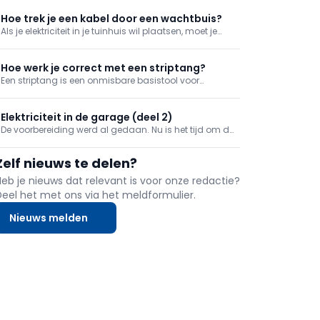
eerst wat gewerkt worden. Eerst nemen we het water
en de elektriciteit in de tuin onder handen.
Hoe trek je een kabel door een wachtbuis?
Als je elektriciteit in je tuinhuis wil plaatsen, moet je
van de woning tot in het tuinhuis een wachtbuis
ingraven en daar dan een kabel door trekken. We
tonen in deze tip hoe je dat efficiënt doet.
Hoe werk je correct met een striptang?
Een striptang is een onmisbare basistool voor
elektrische klussen, maar wat kan je ermee en hoe
gebruik je het correct?
Elektriciteit in de garage (deel 2)
De voorbereiding werd al gedaan. Nu is het tijd om de
laatste verbindingen te maken en terwijl we bezig zijn,
doen we ook nog enkele aansluitingen op ons terras.
Zelf nieuws te delen?
Heb je nieuws dat relevant is voor onze redactie?
Deel het met ons via het meldformulier.
Nieuws melden