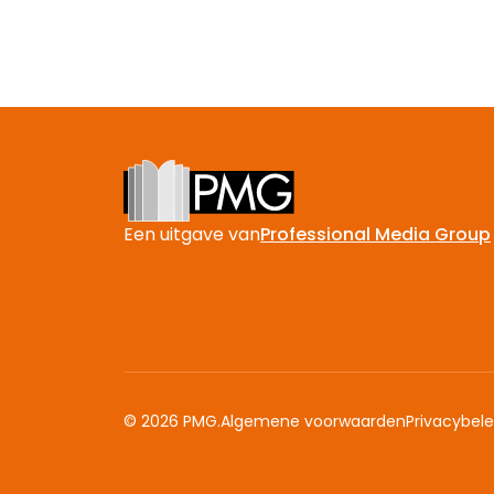
Footer
Een uitgave van
Professional Media Group
© 2026 PMG.
Algemene voorwaarden
Privacybele