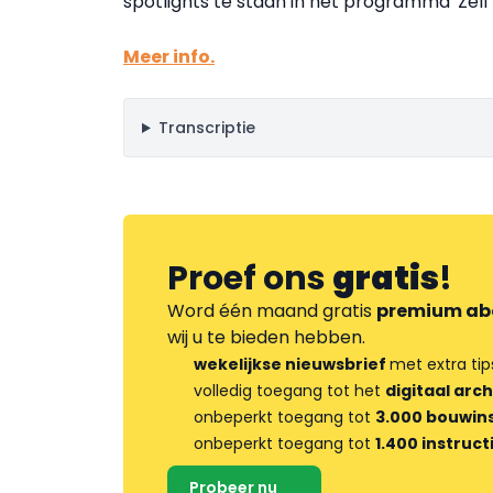
spotlights te staan in het programma 'Zel
Meer info.
Transcriptie
Proef ons
gratis
!
Word één maand gratis
premium ab
wij u te bieden hebben.
wekelijkse nieuwsbrief
met extra tip
volledig toegang tot het
digitaal arch
onbeperkt toegang tot
3.000 bouwins
onbeperkt toegang tot
1.400 instruct
Probeer nu