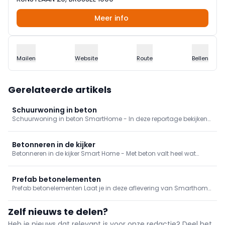
Meer info
Mailen
Website
Route
Bellen
Gerelateerde artikels
Schuurwoning in beton
Schuurwoning in beton SmartHome - In deze reportage bekijken
we een uitzonderlijk project in beton: de omtovering van een oude
schuur tot een bijwoning.
Betonneren in de kijker
Betonneren in de kijker Smart Home - Met beton valt heel wat
bijzonders te verwezenlijken. Kijk je ogen uit in deze aflevering,
waarin we een uniek voorbeeld van bouwen met beton van
dichterbij gaan bekijken.
Prefab betonelementen
Prefab betonelementen Laat je in deze aflevering van Smarthome
inspireren door wat beton zoal te bieden heeft. Architect Sam van
Welden bezoekt een bijzonder betonproject in Ieper, waar een
Zelf nieuws te delen?
particuliere woning volledig uit prefabpanelen opgetrokken is,
inclusief het dak.
Heb je nieuws dat relevant is voor onze redactie? Deel het