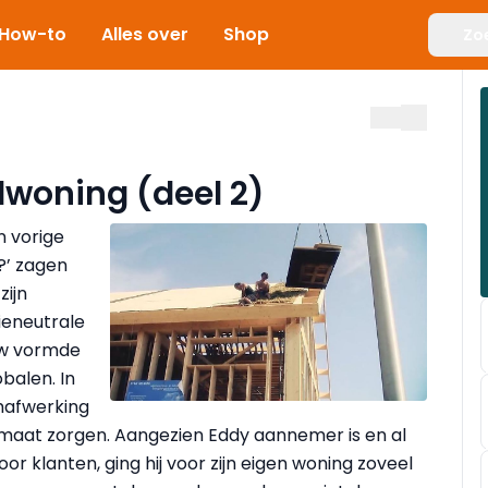
How-to
Alles over
Shop
Zo
lwoning (deel 2)
n vorige
?’ zagen
ijn
ieneutrale
uw vormde
balen. In
mafwerking
maat zorgen. Aangezien Eddy aannemer is en al
 klanten, ging hij voor zijn eigen woning zoveel