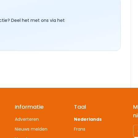
ctie? Deel het met ons via het
Informatie
Taal
M
n
Adverteren
Nederlands
Nieuws melden
Frans