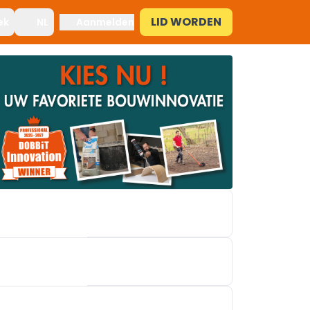
LID WORDEN
ek
NL
Aanmelden
X²O BADKAMERS