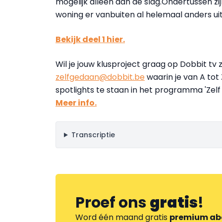
mogelijk alleen aan de slag.Ondertussen z
woning er vanbuiten al helemaal anders ui
Bekijk deel 1 hier.
Wil je jouw klusproject graag op Dobbit tv 
zelfgedaan@dobbit.be
waarin je van A tot
spotlights te staan in het programma 'Zel
Meer info.
Transcriptie
Proef ons
gratis
!
Word één maand gratis
premium ab