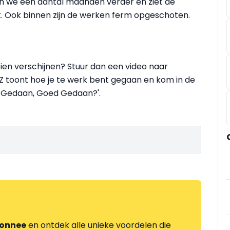
ijn we een aantal maanden verder en ziet de
t. Ook binnen zijn de werken ferm opgeschoten.
zien verschijnen? Stuur dan een video naar
 Z toont hoe je te werk bent gegaan en kom in de
f Gedaan, Goed Gedaan?'.
onnee
en ontdek alle unieke voordelen die