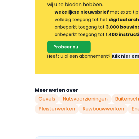
wij u te bieden hebben.
wekelijkse nieuwsbrief
met extra tip
volledig toegang tot het
digitaal arch
onbeperkt toegang tot
3.000 bouwins
onbeperkt toegang tot
1.400 instruct
Probeer nu
Heeft u al een abonnement?
Klik hier o
Meer weten over
Gevels
Nutsvoorzieningen
Buitensch
Pleisterwerken
Ruwbouwwerken
En