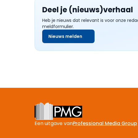
Deel je (nieuws)verhaal
Heb je nieuws dat relevant is voor onze reda
meldformulier.
Nieuws melden
Footer
Een uitgave van
Professional Media Group