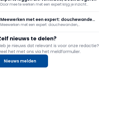
douchewanden, het asbestattest, buitengevelisolatie
Door mee te werken met een expert krijg je inzicht
biometrie en gevels
en
waarop je moet letten en wat zijn de belangrijke
punten. Kortgezegd: wat maakt iemand een echte
expert? In deze reeks plaatsen we ventilatie en
Meewerken met een expert: douchewanden,
biometrische beveiliging, vertellen we meer over
Meewerken met een expert: douchewanden,
bouwdrogers, gevelisolatie en asbest
bouwdr
bouwdrogers, gevelisolatie en asbest herkennen
herkennen
Zelf nieuws te delen?
Heb je nieuws dat relevant is voor onze redactie?
Deel het met ons via het meldformulier.
Nieuws melden