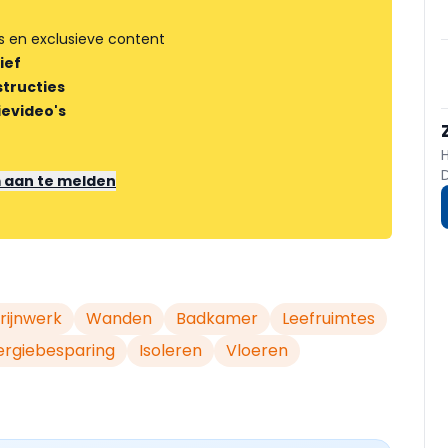
s en exclusieve content
ief
tructies
ievideo's
m aan te melden
rijnwerk
Wanden
Badkamer
Leefruimtes
ergiebesparing
Isoleren
Vloeren