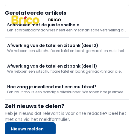
Gerelateerde artikels
BRICO
Schroeven met de juiste snelheid
Een schroefboormachines heeft een mechanische versnelling die
je in twee standen kan zetten: snel en traag. Schroeven doe je met
de trage snelheid, maar waarom? We leggen het uit in deze tip.
Afwerking van de tafel en zitbank (deel 2)
We hebben een uitschuifbare tafel en bank gemaakt en nu is het
tijd om deze in ons appartement te installeren.
Afwerking van de tafel en zitbank (deel 1)
We hebben een uitschuifbare tafel en bank gemaakt maar die
moet nu nog verder afgewerkt worden. We schuren alles op en
geven het een eindlaag.
Hoe zaag je invallend met een multitool?
Een multitool is een handige alleskunner. We tonen hoe je ermee
invallend kan zagen.
Zelf nieuws te delen?
Heb je nieuws dat relevant is voor onze redactie? Deel het
met ons via het meldformulier.
Nieuws melden